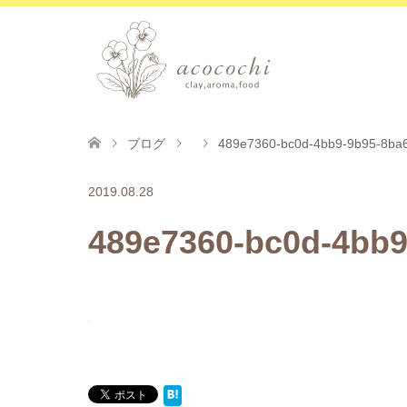
ブログ
489e7360-bc0d-4bb9-9b95-8ba6
2019.08.28
489e7360-bc0d-4bb9