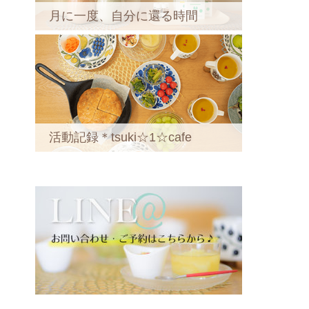
月に一度、自分に還る時間
活動記録＊tsuki☆1☆cafe