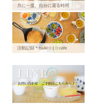
月に一度、自分に還る時間
活動記録＊tsuki☆1☆cafe