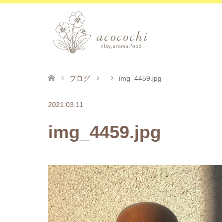
ブログ
img_4459.jpg
2021.03.11
img_4459.jpg