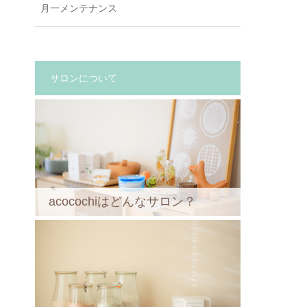
月一メンテナンス
サロンについて
acocochiはどんなサロン？