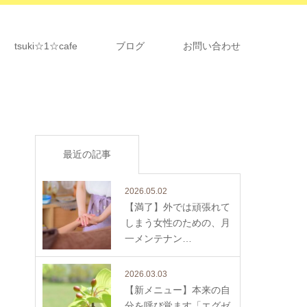
tsuki☆1☆cafe
ブログ
お問い合わせ
最近の記事
2026.05.02
【満了】外では頑張れて
しまう女性のための、月
一メンテナン…
2026.03.03
【新メニュー】本来の自
分を呼び覚ます「エグゼ