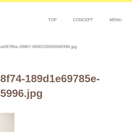
TOP
CONCEPT
MENU
d1e69785e-28867-0000159355045996.jpg
-8f74-189d1e69785e-
5996.jpg