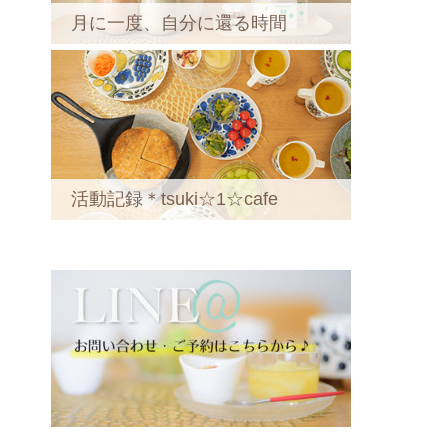
月に一度、自分に還る時間
活動記録＊tsuki☆1☆cafe