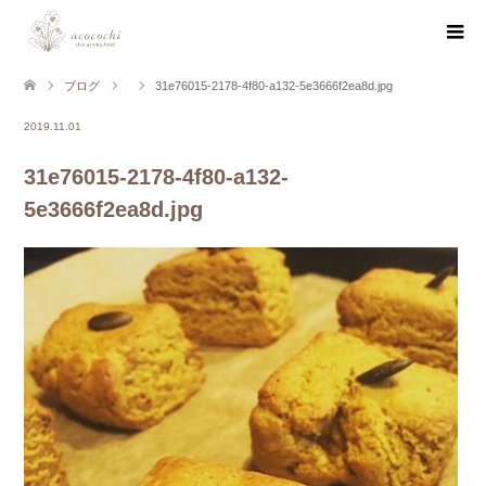
ブログ
31e76015-2178-4f80-a132-5e3666f2ea8d.jpg
2019.11.01
31e76015-2178-4f80-a132-
5e3666f2ea8d.jpg