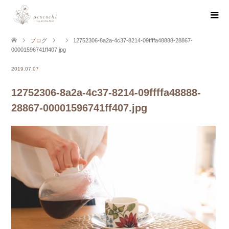
ブログ
12752306-8a2a-4c37-8214-09ffffa48888-28867-
00001596741ff407.jpg
2019.07.07
12752306-8a2a-4c37-8214-09ffffa48888-
28867-00001596741ff407.jpg