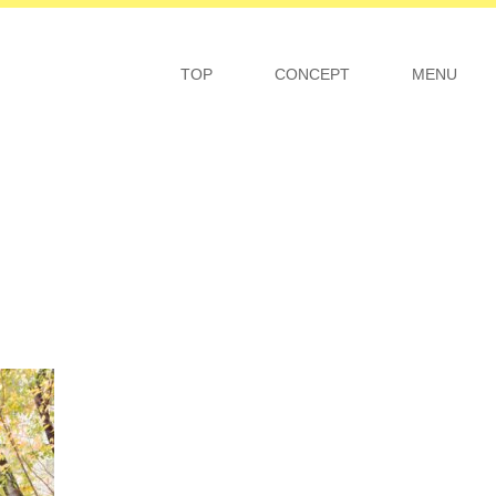
TOP
CONCEPT
MENU