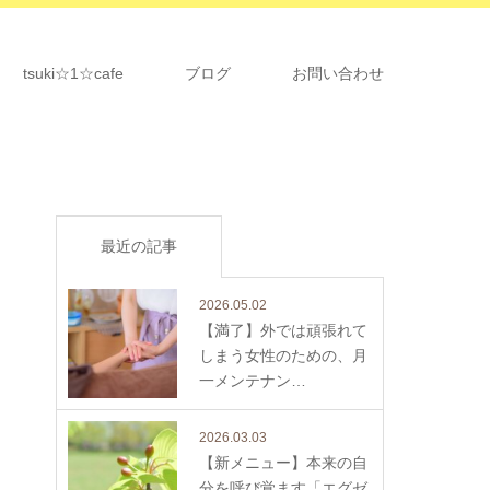
tsuki☆1☆cafe
ブログ
お問い合わせ
最近の記事
2026.05.02
【満了】外では頑張れて
しまう女性のための、月
一メンテナン…
2026.03.03
【新メニュー】本来の自
分を呼び覚ます「エグゼ