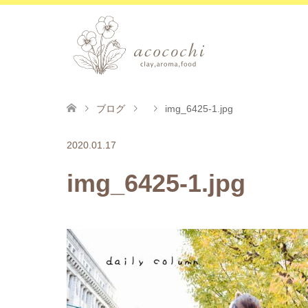
ブログ
img_6425-1.jpg
2020.01.17
img_6425-1.jpg