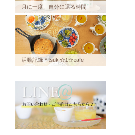
月に一度、自分に還る時間
活動記録＊tsuki☆1☆cafe