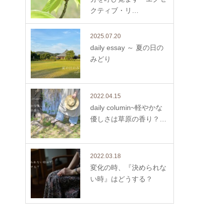
クティブ・リ…
2025.07.20
daily essay ～ 夏の日の
みどり
2022.04.15
daily columin~軽やかな
優しさは草原の香り？…
2022.03.18
変化の時、『決められな
い時』はどうする？