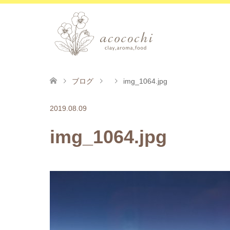
ブログ
img_1064.jpg
2019.08.09
img_1064.jpg