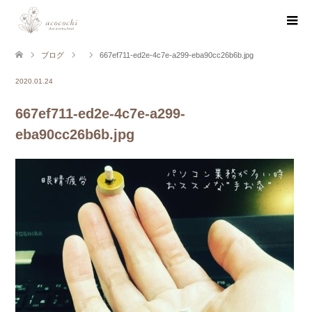
ブログ
667ef711-ed2e-4c7e-a299-eba90cc26b6b.jpg
2020.01.24
667ef711-ed2e-4c7e-a299-
eba90cc26b6b.jpg