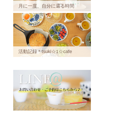
月に一度、自分に還る時間
活動記録＊tsuki☆1☆cafe