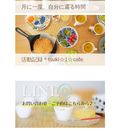
月に一度、自分に還る時間
活動記録＊tsuki☆1☆cafe