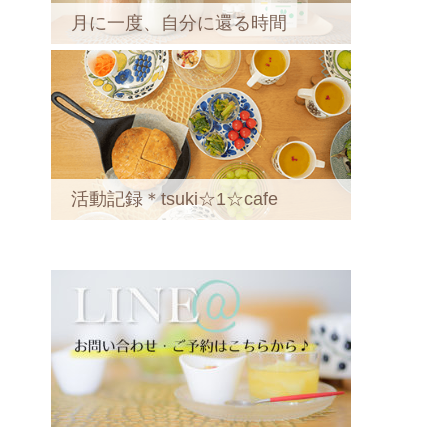
月に一度、自分に還る時間
活動記録＊tsuki☆1☆cafe