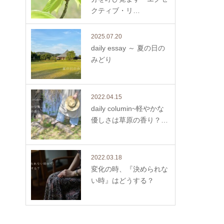
クティブ・リ…
2025.07.20
daily essay ～ 夏の日の
みどり
2022.04.15
daily columin~軽やかな
優しさは草原の香り？…
2022.03.18
変化の時、『決められな
い時』はどうする？