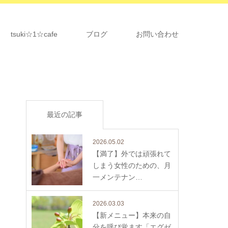
tsuki☆1☆cafe
ブログ
お問い合わせ
最近の記事
2026.05.02
【満了】外では頑張れて
しまう女性のための、月
一メンテナン…
2026.03.03
【新メニュー】本来の自
分を呼び覚ます「エグゼ