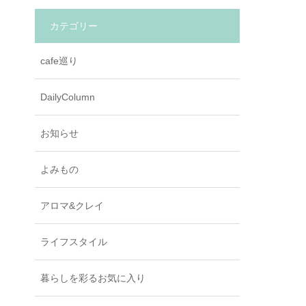
カテゴリー
cafe巡り
DailyColumn
お知らせ
よみもの
アロマ&クレイ
ライフスタイル
暮らしを彩るお気に入り