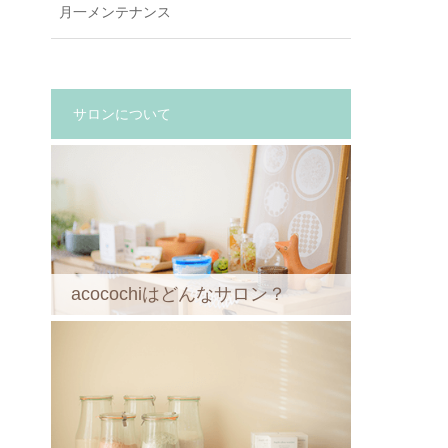
月一メンテナンス
サロンについて
acocochiはどんなサロン？