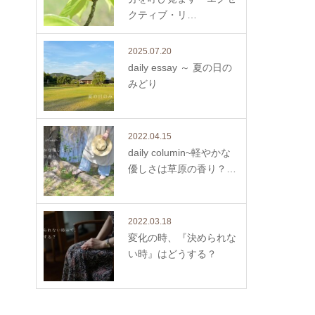
クティブ・リ…
2025.07.20
daily essay ～ 夏の日の
みどり
2022.04.15
daily columin~軽やかな
優しさは草原の香り？…
2022.03.18
変化の時、『決められな
い時』はどうする？