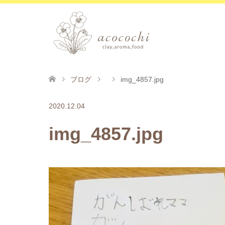
ブログ
img_4857.jpg
2020.12.04
img_4857.jpg