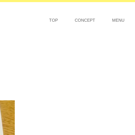
TOP
CONCEPT
MENU