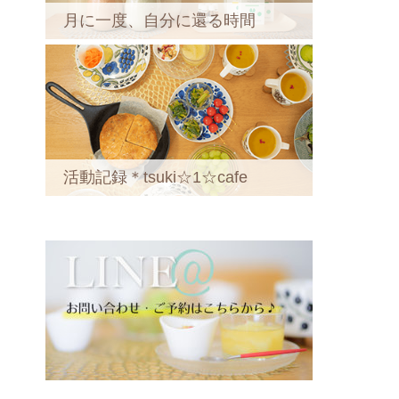
月に一度、自分に還る時間
活動記録＊tsuki☆1☆cafe