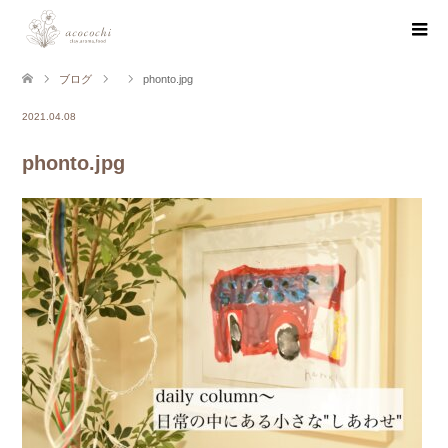
ブログ
phonto.jpg
2021.04.08
phonto.jpg