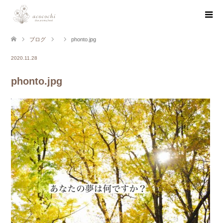
ブログ
phonto.jpg
2020.11.28
phonto.jpg