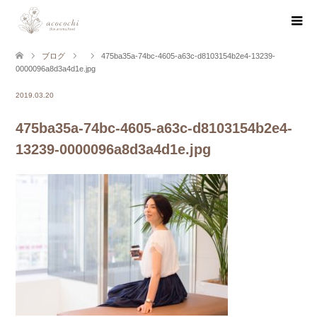
ブログ
475ba35a-74bc-4605-a63c-d8103154b2e4-13239-
0000096a8d3a4d1e.jpg
2019.03.20
475ba35a-74bc-4605-a63c-d8103154b2e4-
13239-0000096a8d3a4d1e.jpg