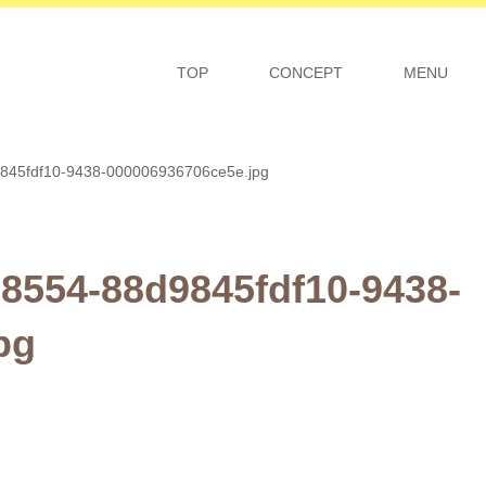
TOP
CONCEPT
MENU
845fdf10-9438-000006936706ce5e.jpg
-8554-88d9845fdf10-9438-
pg