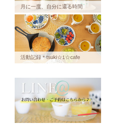
月に一度、自分に還る時間
活動記録＊tsuki☆1☆cafe