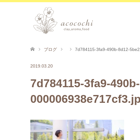
ブログ
7d784115-3fa9-490b-8d12-5be2
2019.03.20
7d784115-3fa9-490b
000006938e717cf3.j