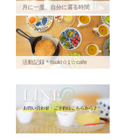
月に一度、自分に還る時間
活動記録＊tsuki☆1☆cafe