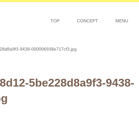
TOP
CONCEPT
MENU
28d8a9f3-9438-000006938e717cf3.jpg
-8d12-5be228d8a9f3-9438-
pg