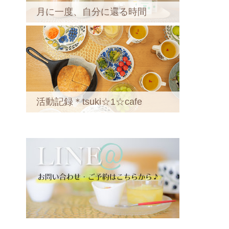
月に一度、自分に還る時間
活動記録＊tsuki☆1☆cafe