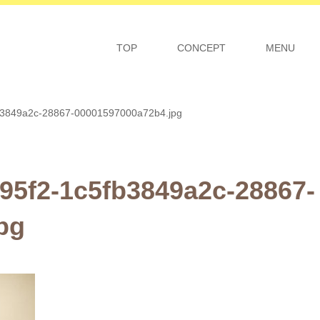
TOP
CONCEPT
MENU
b3849a2c-28867-00001597000a72b4.jpg
95f2-1c5fb3849a2c-28867-
pg