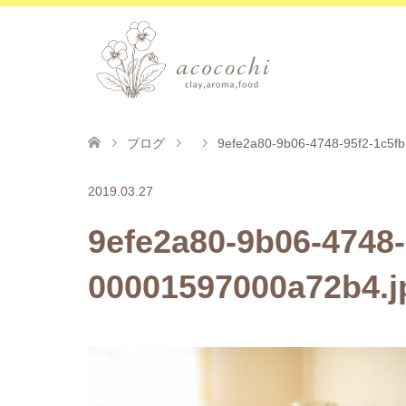
ブログ
9efe2a80-9b06-4748-95f2-1c5f
2019.03.27
9efe2a80-9b06-4748-
00001597000a72b4.j