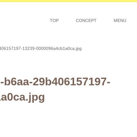
TOP
CONCEPT
MENU
406157197-13239-0000096a4cb1a0ca.jpg
-b6aa-29b406157197-
a0ca.jpg