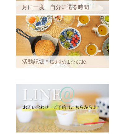
月に一度、自分に還る時間
活動記録＊tsuki☆1☆cafe