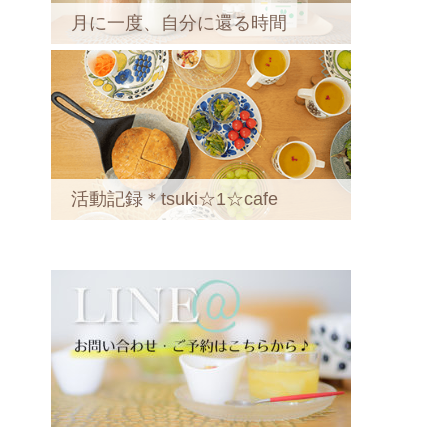
月に一度、自分に還る時間
活動記録＊tsuki☆1☆cafe