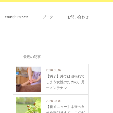
tsuki☆1☆cafe
ブログ
お問い合わせ
最近の記事
2026.05.02
【満了】外では頑張れて
しまう女性のための、月
一メンテナン…
2026.03.03
【新メニュー】本来の自
分を呼び覚ます「エグゼ