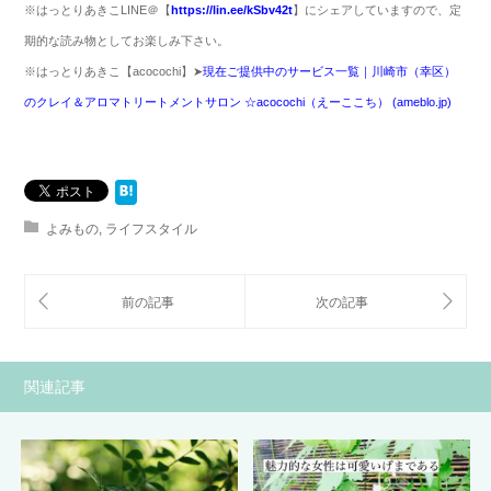
※
はっとりあきこ
LINE
＠【
https://lin.ee/kSbv42t
】にシェアしていますので、定
期的な読み物としてお楽しみ下さい。
※はっとりあきこ【acocochi】➤
現在ご提供中のサービス一覧｜川崎市（幸区）
のクレイ＆アロマトリートメントサロン ☆acocochi（えーここち） (ameblo.jp)
よみもの
,
ライフスタイル
関連記事