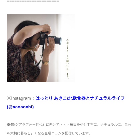
=====================
※Instagram：
はっとり あきこ/北欧食器とナチュラルライフ
(@acocochi)
※
40
代(アラフォー世代）
に向けて・・・
毎日を少し丁寧に、ナチュラルに、自分
を大切に暮らし〟くなる金曜コラムを配信しています。