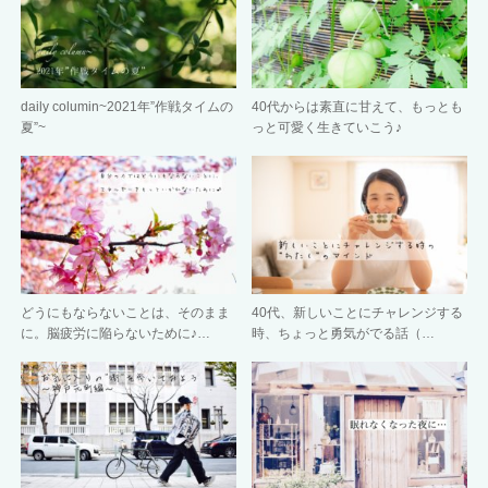
daily columin~2021年”作戦タイムの
40代からは素直に甘えて、もっとも
夏”~
っと可愛く生きていこう♪
どうにもならないことは、そのまま
40代、新しいことにチャレンジする
に。脳疲労に陥らないために♪…
時、ちょっと勇気がでる話（…