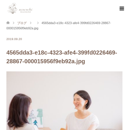
ブログ
4565dda3-e18c-4323-afe4-399fd0226469-28867-
000015956f9eb92a.jpg
2019.09.20
4565dda3-e18c-4323-afe4-399fd0226469-
28867-000015956f9eb92a.jpg