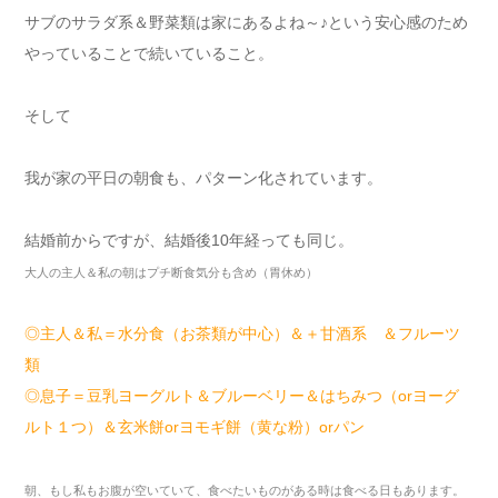
サブのサラダ系＆野菜類は家にあるよね～♪という安心感のため
やっていることで続いていること。
そして
我が家の平日の朝食も、パターン化されています。
結婚前からですが、結婚後10年経っても同じ。
大人の主人＆私の朝はプチ断食気分も含め（胃休め）
◎主人＆私＝水分食（お茶類が中心）＆＋甘酒系 ＆フルーツ
類
◎息子＝豆乳ヨーグルト＆ブルーベリー＆はちみつ（orヨーグ
ルト１つ）＆玄米餅orヨモギ餅（黄な粉）orパン
朝、もし私もお腹が空いていて、食べたいものがある時は食べる日もあります。