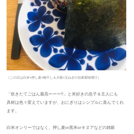
（この日は白米×押し麦×梅干し＆大根×玉ねぎの自家製味噌汁）
「炊きたてごはん最高ーーー!!」と米好きの息子＆主人にも
具材は色々変えていますが、おにぎりはシンプルに喜んでくれ
ます。
白米オンリーではなく、押し麦or黒米orキヌアなどの雑穀