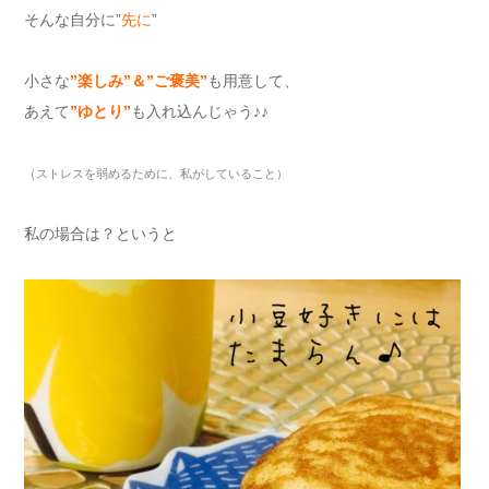
そんな自分に”
先に
”
小さな
”
楽しみ
”
＆
”
ご褒美
”
も用意して、
あえて
”
ゆとり
”
も入れ込んじゃう♪♪
（ストレスを弱めるために、私がしていること）
私の場合は？というと