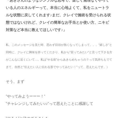
「あきさんのようなシンプルな思考で、楽しく無理なくやって
いる人のエネルギーって、本当に心地よくて、私をニュートラ
ルな状態に戻してくれます♪まだ、クレイで施術を受けられる状
態ではないけれど、クレイの簡単なお手当とか使い方、ニキビ
対策など本当に教えてほしいです♪」
私、このメッセージを見た時、思わず目頭が熱くなってしまって。。。
”
嬉しさ
”
と
同時に、クレイに興味を持ってくださり、私から
”
習ってみたい
”
と言って下さる方
がこんなに近くにいて
…
。私は
”
やる前
”
からあきらめちゃうの？って気持ちもでて
きて、自然と
”
伝えたい人に伝わる形でやってみたい！
”
って、思えたんです。）
そう、まず
”やってみようーーー！”
”チャレンジしてみたい♪♪”って思えたことに感謝して