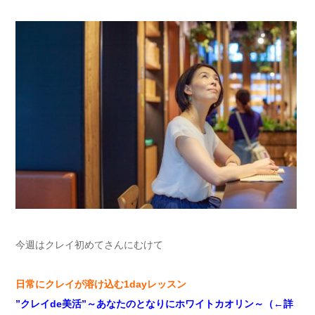
今週はクレイ初めてさんにむけて
日常にクレイが溶け込む
1day
レッスン
”
クレイ
de
美活
”
～あなたのとなりにホワイトカオリン～（
←
詳