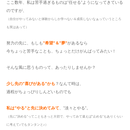
ここ数年、私は苦手過ぎるものは”任せる”ようになってきている
のですが、
（自分がやってみないと体験からしか学べない＆成長しないなぁっていうところ
も実はあって）
努力の先に、もしも
”
希望
”
＆
”
夢
”
があるなら
今ちょっと苦手なことも、ちょっとだけがんばってみたい！
そんな風に思うものって、あったりしませんか？
少し先の
”
喜びがある
”
かも
？なんて時は、
過程がちょっぴりしんどいものでも
私は
”
やる
”
と先に決めてみて
、”淡々とやる”。
（先に
”
決める
”
ってこともきっと大切で、やってみて違えば
”
止める
”
もありくらい
に考えて
♪
でもタンタンと
♪
）