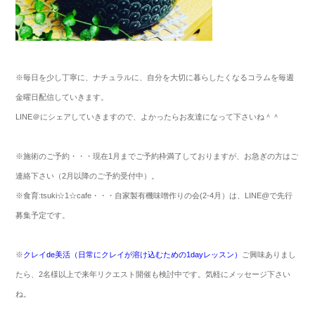
※
毎日を少し丁寧に、ナチュラルに、自分を大切に暮らしたくなるコラムを毎週
金曜日配信していきます。
LINE
＠にシェアしていきますので、よかったらお友達になって下さいね＾＾
※
施術のご予約・・・現在
1
月までご予約枠満了しておりますが、お急ぎの方はご
連絡下さい（
2
月以降のご予約受付中）。
※
食育
:tsuki
☆
1
☆
cafe
・・・自家製有機味噌作りの会
(2-4
月）は、
LINE@
で先行
募集予定です。
※
クレイ
de
美活（日常にクレイが溶け込むための
1day
レッスン）
ご興味ありまし
たら、2名様以上で来年リクエスト開催も検討中です。気軽にメッセージ下さい
ね。