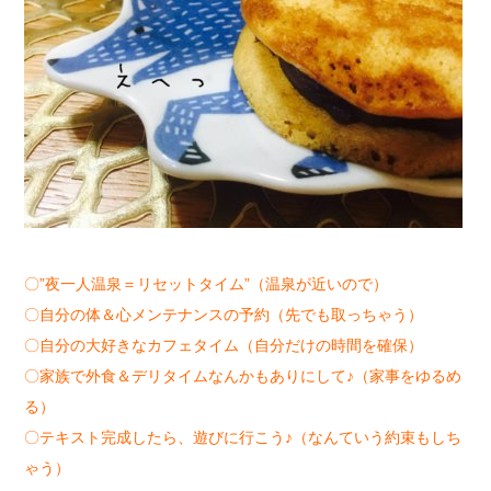
〇
”
夜一人温泉＝リセットタイム
”
（温泉が近いので）
〇自分の体＆心メンテナンスの予約（先でも取っちゃう）
〇自分の大好きなカフェタイム（自分だけの時間を確保）
〇家族で外食＆デリタイムなんかもありにして
♪
（家事をゆるめ
る）
〇テキスト完成したら、遊びに行こう
♪
（なんていう約束もしち
ゃう）