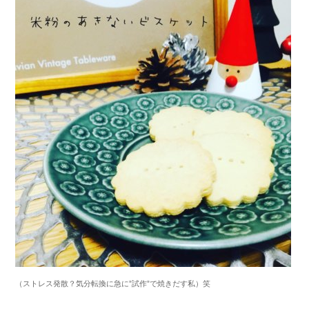
（ストレス発散？気分転換に急に
”
試作
”
で焼きだす私）笑