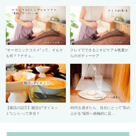
“オーガニックコスメ”って、そもそ
クレイでできるニキビケア＆晩夏か
も何？？ナチュ…
らのボディーケア
【腸活の話①】腸活が”ダイエッ
40代を過ぎたら、自分にとって”気の
ト”にいいって本当？
上がる”場所へ積極的に足…