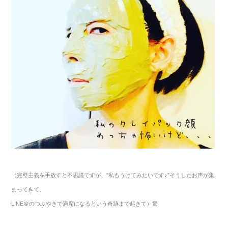
（完璧主義を手放すと不思議ですが、
”
私もうけてみたいです
♪”
そうしたお声が集
まってきて、
LINE＠のつぶやきで
満席になるという奇跡まで起きて）驚