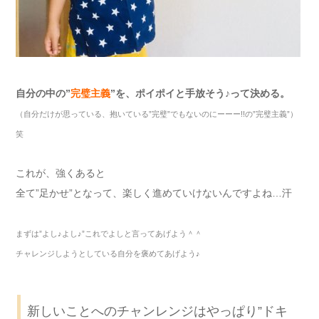
自分の中の”
完璧主義
”を、ポイポイと手放そう♪って決める。
（自分だけが思っている、抱いている
”
完璧
”
でもないのにーーー
!!
の
”
完璧主義
”
）
笑
これが、強くあると
全て”足かせ”となって、楽しく進めていけないんですよね…汗
まずは
”
よし
♪
よし
♪”
これでよしと言ってあげよう＾＾
チャレンジしようとしている自分を褒めてあげよう
♪
新しいことへのチャンレンジはやっぱり”ドキ