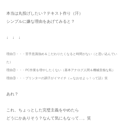
本当は丸投げしたい？テキスト作り（汗）
シンプルに嫌な理由をあげてみると？
↓ ↓ ↓
理由①・・・苦手意識強め＆こだわりたくなると時間がない（と思い込んでい
た）
理由②・・・
PC
作業を増やしたくない（基本アナログ人間＆機械音痴な私）
理由③・・・プリンターの調子がイマイチ（
←
なおせよっ！って話）笑
あれ？
これ、ちょっとした完璧主義をやめたら
どうにかありそう？なんて気にもなって…。笑