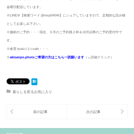
金曜日配信しています。
※
LINE
＠【検索ワード:@mxp0404h】にシェアしていますので、定期的な読み物
としてお楽しみ下さい。
※
施術のご予約・・・現在、９月のご予約残２枠＆10月以降のご予約受付中で
す。
※
食育
:tsuki
☆
1
☆
cafe
・・・
※
akisanpo.photo
ご希望の方はこちら一読願います
（
←
詳細クリック）
暮らしを彩るお気に入り