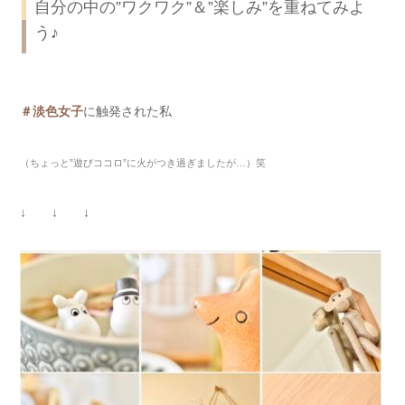
自分の中の”ワクワク”＆”楽しみ”を重ねてみよ
う♪
＃淡色女子
に触発された私
（ちょっと”遊びココロ”に火がつき過ぎましたが…）笑
↓ ↓ ↓