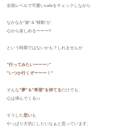
全国レベルで可愛いcafeをチェックしながら
なかなか”旅”＆”移動”が
心から楽しめるーーー!!
という時期ではないかも？しれませんが
”行ってみたいーーー♪”
”いつか行くぞーーー！”
そんな
”夢”＆”希望”を持てる
だけでも、
心は弾んでくる♪♪
そうした
思い
も
やっぱり大切にしたいなぁと思っています。