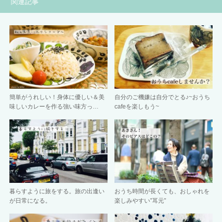
関連記事
簡単がうれしい！身体に優しい＆美
自分のご機嫌は自分でとる♪~おうち
味しいカレーを作る強い味方っ…
cafeを楽しもう~
暮らすように旅をする。旅の出逢い
おうち時間が長くても、おしゃれを
が日常になる。
楽しみやすい”耳元”